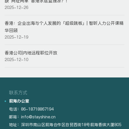
缺“两址两单”香港永居直接凉？！
2025-12-26
香港：企业出海与个人发展的「超级跳板」| 智昕人力公开课精
华回顾
2025-12-19
香港公司|内地远程职位开放
2025-12-10
联系方式
前海办公室
电话：
86-18718867194
邮箱：
info@stayshine.cn
地址：
深圳市南山区前海合作区自贸西街18号前海香缤大厦805