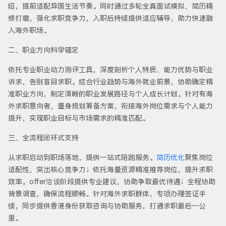
绍，提前适配异国生活节奏。同时通过多轮全真面试模拟、简历精
修打磨，强化求职竞争力，入职后持续提供适应辅导，助力快速融
入海外职场。
二、职业方向科学锚定
依托专业职业动力测评工具，深度剖析个人特质、能力优势与职业
诉求，告别盲目求职。结合行业趋势与海外就业前景，协助确定精
准职业方向，制定清晰的职业发展路径与个人成长计划。针对有海
外求职意向者，量身规划筹备方案，衔接海外岗位需求与个人能力
提升，实现职业目标与市场需求的精准匹配。
三、全流程闭环式支持
从求职启动到职场落地，提供一站式陪跑服务。
简历优化
聚焦岗位
适配性，突出核心竞争力；依托海量资源精准推荐岗位，提升求职
效率。offer洽谈阶段提供专业建议，协助争取最优待遇；全程协助
背景调查，确保流程顺畅。针对海外求职群体，专项办理签证手
续，同步提供香港身份获取咨询与协助服务，打通求职最后一公
里。