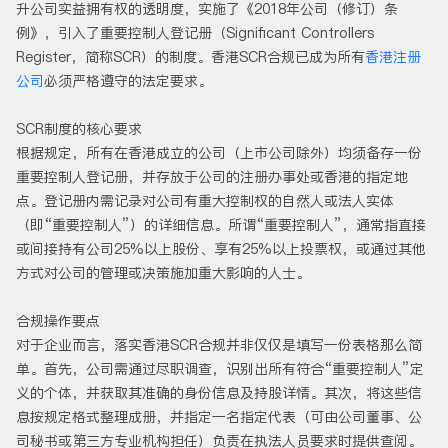
升公司实益拥有权的透明度，实施了《2018年公司（修订）条
例》，引入了重要控制人登记册（Significant Controllers
Register，简称SCR）的制度。香港SCR合规已成为所有
香港注册
公司
必须严格遵守的法定要求。
SCR制度的核心要求
根据规定，所有在香港成立的公司（上市公司除外）均须备存一份
重要控制人登记册，并存放于公司的注册办事处或香港的指定地
点。登记册内需记录对公司有重大控制权的自然人或法人实体
（即“重要控制人”）的详细信息。所谓“重要控制人”，通常指直接
或间接持有公司25%以上股份、享有25%以上投票权，或通过其他
方式对公司的管理或决策施加重大影响的人士。
合规操作要点
对于企业而言，落实香港SCR合规并非仅仅是填写一份表格那么简
单。首先，公司需通过尽职调查，识别出所有符合“重要控制人”定
义的个体，并获取其准确的身份信息及持股详情。其次，将这些信
息按规定格式整理成册，并指定一名指定代表（可由公司董事、公
司秘书或第三方专业机构担任）负责在执法人员要求时提供查阅。