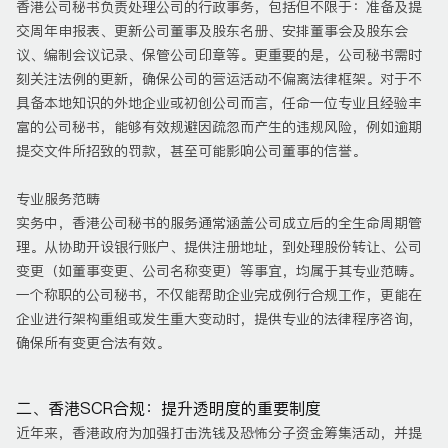
香港公司秘书负责处理公司的行政事务，包括但不限于：准备及提
交周年申报表、更新公司董事及股东名册、安排董事会及股东会
议、编制会议记录、保管公司印章等。更重要的是，公司秘书需时
刻关注法例的更新，确保公司的营运活动不偏离法律框架。对于不
具备本地知识的外地企业或初创公司而言，任命一位专业且经验丰
富的公司秘书，能够有效规避因疏忽而产生的违规风险，例如逾期
提交文件所招致的罚款，甚至可能影响公司董事的信誉。
专业服务范畴
实务中，香港公司秘书的服务通常涵盖公司成立后的全生命周期管
理。从协助开设银行账户、提供注册地址，到处理股份转让、公司
变更（如董事变更、公司名称变更）等事宜，均属于其专业范畴。
一个称职的公司秘书，不仅能帮助企业完成例行合规工作，更能在
企业进行架构重组或发生重大变动时，提供专业的法律程序咨询，
确保所有变更合法有效。
二、香港SCR合规：提升透明度的重要制度
近年来，香港政府为加强打击洗钱及恐怖分子资金筹集活动，并提