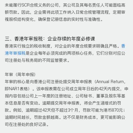
未能履行SCR合规义务的公司，其公司及其每名责任人可能面临高
额罚款。因此，企业需将此项工作纳入日常合规管理流程，定期审
视股权结构变化，确保登记册信息的实时性与准确性。
三、香港年审报税：企业存续的年度必修课
香港实行独立的税收制度，对企业的年度合规要求明确且严格。
香
港年审报税
是企业每年必须完成的两项核心任务，它们分别对应公
司注册处与税务局的不同监管要求。
年审（周年申报）
年审的核心是向香港公司注册处提交周年申报表（Annual Return，
即NAR1表格）。该申报表需在公司成立周年日后的42天内提交，申
报内容包括公司上一年度的注册地址、公司秘书、董事及股东等基
本信息是否有变动。逾期提交周年申报表，将会产生递增式的罚
款。例如，逾期超过42天但不超过3个月，罚款可能为港币870元；
逾期时间越长，罚款金额越高。这不仅是财务成本，更可能影响公
司在注册处的良好记录。