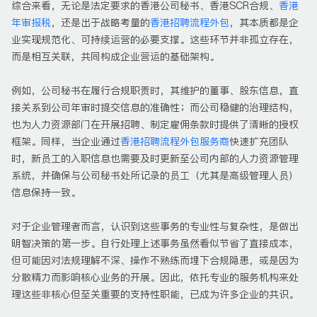
综合来看，无论是法定要求的香港公司秘书、香港SCR合规、
香港
年审报税
，还是出于战略考量的
香港招聘流程外包
，其本质都是企
业实现规范化、可持续运营的必要支撑。这些环节并非孤立存在，
而是相互关联，共同构成企业营运的基础架构。
例如，公司秘书在履行合规职责时，其维护的董事、股东信息，直
接关系到公司年审时提交信息的准确性；而公司稳健的治理结构，
也为人力资源部门在开展招聘、制定雇佣条款时提供了清晰的授权
框架。同样，当企业通过
香港招聘流程外包服务商
快速扩充团队
时，新员工的入职信息也需要及时更新至公司内部的人力资源管理
系统，并确保与公司秘书处所记录的员工（尤其是高级管理人员）
信息保持一致。
对于企业管理者而言，认识到这些事务的专业性与复杂性，是做出
明智决策的第一步。自行处理上述事务虽然看似节省了直接成本，
但可能因对法规理解不深、操作不熟练而埋下合规隐患，或是因为
分散精力而影响核心业务的开展。因此，依托专业的服务机构来处
理这些非核心但至关重要的支持性职能，已成为许多企业的共识。