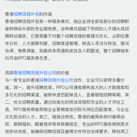
香港
招聘流程外包
的内涵
香港招聘流程外包是一种服务模式，指企业将全部或部分的招聘职
能转移给外部的专业服务商。这种模式超越了传统的人才猎头或招
聘网站服务，它更侧重于对整个招聘流程的管理与优化。从职位需
求分析、人才画像构建、招聘渠道管理、候选人寻访与筛选、面试
协调、背景调查，到最终录用通知发放及入职跟进，整个招聘链条
均可由RPO服务商负责。
选择
香港招聘流程外包公司
的价值
与一家专业的香港
招聘流程外包公司
合作，企业可以获得多重价
值。其一，提升招聘效率。RPO公司通常拥有庞大的人才数据库和
多元化的招聘渠道，能够快速匹配候选人，显著缩短招聘周期。其
二，优化招聘质量。通过标准化的筛选流程和专业的人才评估工
具，RPO服务商能帮助企业更精准地识别与岗位匹配度高、与企业
文化契合的人才。其三，增强合规性。香港的雇佣条例对雇佣合
同、薪酬福利、解雇程序等有明确规定，专业的RPO服务商熟悉本
地劳动法规，能确保招聘流程及雇佣文件符合法律要求，降低用工