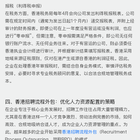
报税（利得税申报）
在税务方面，香港税务局每年4月会向公司发出利得税报税表。公司
需在规定时间内（通常为发出日起1个月内）递交报税表，并附上经
审计的财务报表。即便公司在上一年度没有营运或没有利润，也应
进行“零申报”，但需注意，零申报需满足严格条件，即公司无任何
银行账户流水、无任何业务往来。对于有营运的公司，则必须委任
香港执业会计师进行审计，并根据审计结果填写报税表。香港采用
地域来源征税原则，仅对在港产生或源自香港的利润征税。因此，
企业在处理香港年审报税时，需结合自身业务模式，审慎评估税务
安排，必要时寻求专业税务顾问的意见，以合法合规地管理税务成
本。
四、香港招聘流程外包：优化人力资源配置的策略
在企业专注于核心业务发展时，招聘工作往往占用大量管理精力。
尤其是在香港这样一个人才竞争激烈、劳动法例完善的市场，如何
高效、合规地吸纳合适人才，成为企业人力资源管理的重点。为
此，越来越多的企业开始采用
香港招聘流程外包
（Recruitment
Process Outsourcing，简称RPO）的模式。