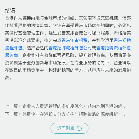
结语
香港作为连接内地与全球市场的枢纽，其营商环境充满机遇，但亦
伴随着严格的法律监管。企业在享受香港市场优势的同时，必须扎
实做好基础管理工作。通过妥善安排香港公司秘书服务，严格落实
香港SCR合规要求，按时完成
香港年审报税
，并科学运用
香港招聘
流程外包
、选择合适的
香港招聘流程外包公司
或
香港招聘流程外包
服务商
，企业能够有效降低营运风险，提升管理效率，从而将更多
资源聚焦于业务创新与市场拓展。在专业服务的助力下，企业得以
在激烈的市场竞争中，构建起稳固的后方，从容应对未来的发展挑
战。
上一篇：企业人力资源管理的多维度优化：从内地到香港的综合
服务解析
下一篇：外资企业在港设立分支机构与招聘策略的深度解析：聚
焦香港代表处与招聘流程外包（RPO）
返回列表